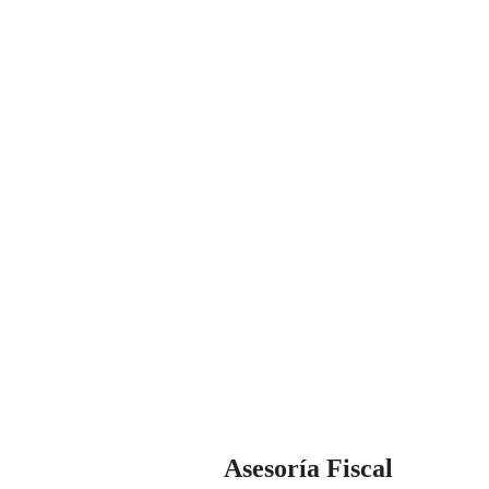
gados especializados en herencias e impuestos quiere ayudarte.
mos de casa paso que daremos juntos. Además, nos encargamos 
 que tu te liberes de cualquier dolor de cabeza
Gestoría Gamboa Queremos ayudarte
Asesoría Fiscal