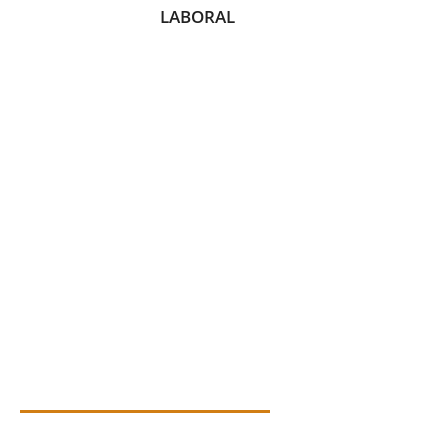
LABORAL
cia de forma rápida y tr