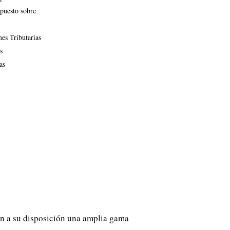
mpuesto sobre
nes Tributarias
s
as
n a su disposición una amplia gama